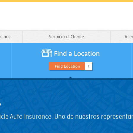
icinas
Servicio al Cliente
Ace
Find a Location
Find Location
s
hicle Auto Insurance. Uno de nuestros represent