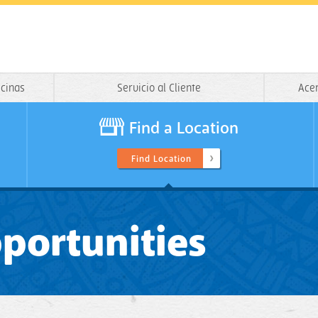
icinas
Servicio al Cliente
Ace
Find a Location
Find Location
ortunities