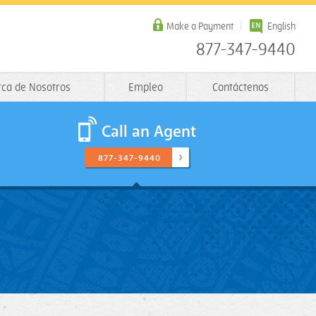
Make a Payment
English
877-347-9440
rca de Nosotros
Empleo
Contáctenos
Call an Agent
877-347-9440